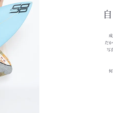
自
成
だか
写
何