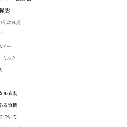
撮影
の記念写真
三
スデー
・ミルク
式
タル衣装
ある質問
について